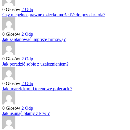
0
Głosów
2
Odp
Czy niepełnosprawne dziecko może iść do przedszkola?
0
Głosów
2
Odp
Jak zaplanować imprezę firmową?
0
Głosów
2
Odp
Jak poradzić sobie z uzależnieniem?
0
Głosów
2
Odp
Jaki marek kurtki terenowe polecacie?
0
Głosów
2
Odp
Jak usunąć plamy z krwi?