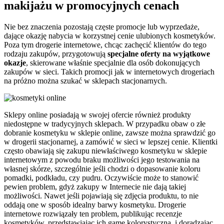
makijażu w promocyjnych cenach
Nie bez znaczenia pozostają częste promocje lub wyprzedaże,
dające okazję nabycia w korzystnej cenie ulubionych kosmetyków.
Poza tym drogerie internetowe, chcąc zachęcić klientów do tego
rodzaju zakupów, przygotowują
specjalne oferty na wyjątkowe
okazje
, skierowane właśnie specjalnie dla osób dokonujących
zakupów w sieci. Takich promocji jak w internetowych drogeriach
na próżno można szukać w sklepach stacjonarnych.
Sklepy online posiadają w swojej ofercie również produkty
niedostępne w tradycyjnych sklepach. W przypadku obaw o złe
dobranie kosmetyku w sklepie online, zawsze można sprawdzić go
w drogerii stacjonarnej, a zamówić w sieci w lepszej cenie. Klientki
często obawiają się zakupu niewłaściwego kosmetyku w sklepie
internetowym z powodu braku możliwości jego testowania na
własnej skórze, szczególnie jeśli chodzi o dopasowanie koloru
pomadki, podkładu, czy pudru. Oczywiście może to stanowić
pewien problem, gdyż zakupy w Internecie nie dają takiej
możliwości. Nawet jeśli pojawiają się zdjęcia produktu, to nie
oddają one w sposób idealny barwy kosmetyku. Drogerie
internetowe rozwiązały ten problem, publikując recenzje
kosmetyków, przedstawiając ich gamę kolorystyczną i doradzając