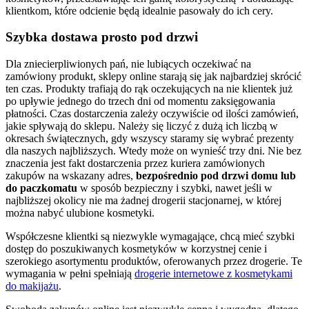
klientkom, które odcienie będą idealnie pasowały do ich cery.
Szybka dostawa prosto pod drzwi
Dla zniecierpliwionych pań, nie lubiących oczekiwać na
zamówiony produkt, sklepy online starają się jak najbardziej skrócić
ten czas. Produkty trafiają do rąk oczekujących na nie klientek już
po upływie jednego do trzech dni od momentu zaksięgowania
płatności. Czas dostarczenia zależy oczywiście od ilości zamówień,
jakie spływają do sklepu. Należy się liczyć z dużą ich liczbą w
okresach świątecznych, gdy wszyscy staramy się wybrać prezenty
dla naszych najbliższych. Wtedy może on wynieść trzy dni. Nie bez
znaczenia jest fakt dostarczenia przez kuriera zamówionych
zakupów na wskazany adres,
bezpośrednio pod drzwi domu lub
do paczkomatu
w sposób bezpieczny i szybki, nawet jeśli w
najbliższej okolicy nie ma żadnej drogerii stacjonarnej, w której
można nabyć ulubione kosmetyki.
Współczesne klientki są niezwykle wymagające, chcą mieć szybki
dostęp do poszukiwanych kosmetyków w korzystnej cenie i
szerokiego asortymentu produktów, oferowanych przez drogerie. Te
wymagania w pełni spełniają
drogerie internetowe z kosmetykami
do makijażu
.