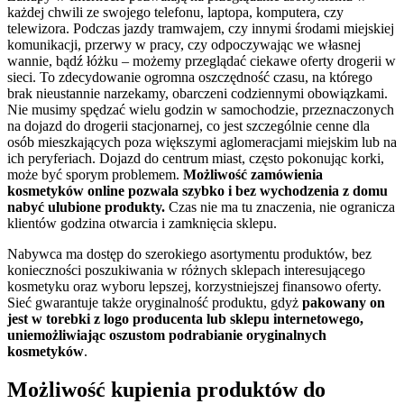
każdej chwili ze swojego telefonu, laptopa, komputera, czy
telewizora. Podczas jazdy tramwajem, czy innymi środami miejskiej
komunikacji, przerwy w pracy, czy odpoczywając we własnej
wannie, bądź łóżku – możemy przeglądać ciekawe oferty drogerii w
sieci. To zdecydowanie ogromna oszczędność czasu, na którego
brak nieustannie narzekamy, obarczeni codziennymi obowiązkami.
Nie musimy spędzać wielu godzin w samochodzie, przeznaczonych
na dojazd do drogerii stacjonarnej, co jest szczególnie cenne dla
osób mieszkających poza większymi aglomeracjami miejskim lub na
ich peryferiach. Dojazd do centrum miast, często pokonując korki,
może być sporym problemem.
Możliwość zamówienia
kosmetyków online pozwala szybko i bez wychodzenia z domu
nabyć ulubione produkty.
Czas nie ma tu znaczenia, nie ogranicza
klientów godzina otwarcia i zamknięcia sklepu.
Nabywca ma dostęp do szerokiego asortymentu produktów, bez
konieczności poszukiwania w różnych sklepach interesującego
kosmetyku oraz wyboru lepszej, korzystniejszej finansowo oferty.
Sieć gwarantuje także oryginalność produktu, gdyż
pakowany on
jest w torebki z logo producenta lub sklepu internetowego,
uniemożliwiając oszustom podrabianie oryginalnych
kosmetyków
.
Możliwość kupienia produktów do