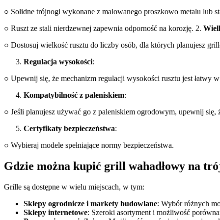
○ Solidne trójnogi wykonane z malowanego proszkowo metalu lub stal
○ Ruszt ze stali nierdzewnej zapewnia odporność na korozję. 2.
Wiel
○ Dostosuj wielkość rusztu do liczby osób, dla których planujesz gri
Regulacja wysokości
:
○ Upewnij się, że mechanizm regulacji wysokości rusztu jest łatwy w 
Kompatybilność z paleniskiem
:
○ Jeśli planujesz używać go z paleniskiem ogrodowym, upewnij się, 
Certyfikaty bezpieczeństwa
:
○ Wybieraj modele spełniające normy bezpieczeństwa.
Gdzie można kupić grill wahadłowy na trój
Grille są dostępne w wielu miejscach, w tym:
Sklepy ogrodnicze i markety budowlane
: Wybór różnych mo
Sklepy internetowe
: Szeroki asortyment i możliwość porównan