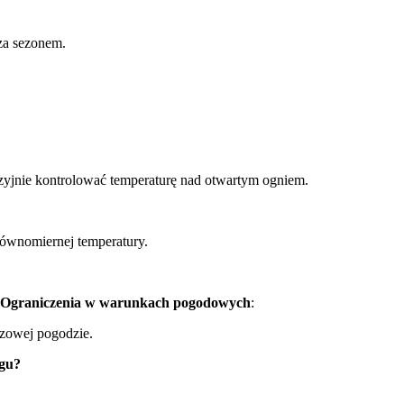
oza sezonem.
yjnie kontrolować temperaturę nad otwartym ogniem.
równomiernej temperatury.
Ograniczenia w warunkach pogodowych
:
zczowej pogodzie.
ogu?