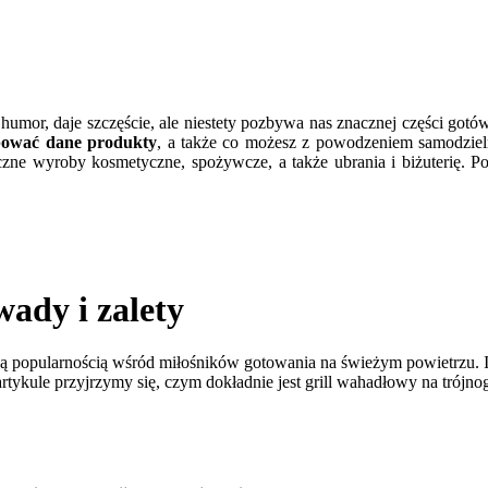
 humor, daje szczęście, ale niestety pozbywa nas znacznej części gotó
pować dane produkty
, a także co możesz z powodzeniem samodzie
zne wyroby kosmetyczne, spożywcze, a także ubrania i biżuterię. P
ady i zalety
zą popularnością wśród miłośników gotowania na świeżym powietrzu. Ic
tykule przyjrzymy się, czym dokładnie jest grill wahadłowy na trójnog