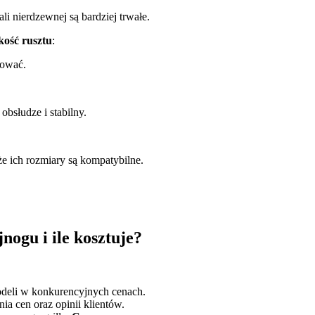
i nierdzewnej są bardziej trwałe.
kość rusztu
:
llować.
obsłudze i stabilny.
że ich rozmiary są kompatybilne.
nogu i ile kosztuje?
deli w konkurencyjnych cenach.
ia cen oraz opinii klientów.