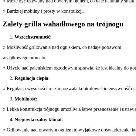
○ Może być używany nad otwartym ogniem, co daje naturalny smak
○ Bardziej mobilny i prosty w konstrukcji.
Zalety grilla wahadłowego na trójnogu
Wszechstronność
:
○ Możliwość grillowania nad ogniskiem, co nadaje potrawom
wyjątkowego aromatu.
○ Użycie nad paleniskiem ogrodowym sprawia, że jest idealny do go
Regulacja ciepła
:
○ Regulacja wysokości rusztu pozwala kontrolować intensywność cie
Mobilność
:
○ Lekka konstrukcja trójnogu umożliwia łatwe przenoszenie i ustaw
Niepowtarzalny klimat
:
○ Grillowanie nad otwartym ogniem to wyjątkowe doświadczenie, któ