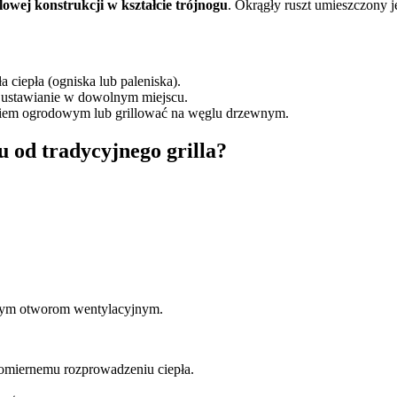
lowej konstrukcji w kształcie trójnogu
. Okrągły ruszt umieszczony j
a ciepła (ogniska lub paleniska).
 i ustawianie w dowolnym miejscu.
kiem ogrodowym lub grillować na węglu drzewnym.
u od tradycyjnego grilla?
wanym otworom wentylacyjnym.
nomiernemu rozprowadzeniu ciepła.