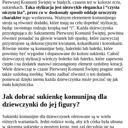
Pierwszej Komunii Świętej w białych, czasem też w kolorze ecru,
sukienkach.
Taka stylizacja jest niezwykle elegancka i “czysta
niczym łza”, przez co w doskonały sposób oddaje uroczysty
charakter
tego wydarzenia. Ważnym elementem komunijnego
stroju są również dodatki, które mają na celu dopełnić stylizację,
będąc swoistego rodzaju kropką nad “i”. Każda dziewczynka
przystępująca do Sakramentu Pierwszej Komunii Świętej, powinna
również posiadać na głowie wianek lub opaskę, które zazwyczaj
przystrojone są dekoracyjnymi kwiatami, kokardkami i koronkami.
Równie istotne są komunijne buty, balerinki lub baletki, które
powinny być wygodne i dopasowane do koloru sukienki. Całość
dziewczęcej stylizacji wieńczy bolerko lub futerko, które zapewnia
ciepło i na dodatek stanowi niezastąpiony element ozdobny kreacji.
Wiele dziewcząt w czasie Pierwszej Komunii Świętej pragnie mieć
także ozdobną torebkę. Warto zadbać również o ten dodatek,
ponieważ dzięki niemu każda dziewczynka może poczuć się jak
mała księżniczka.
Jak dobrać sukienkę komunijną dla
dziewczynki do jej figury?
Sukienki komunijne dla dziewczynek oferowane są w wielu
różnych wariantach. Jedni rodzice wolą, aby ich córka była ubrana
w skromną sukienkę o prostym kroju, inni zaś decydują się na