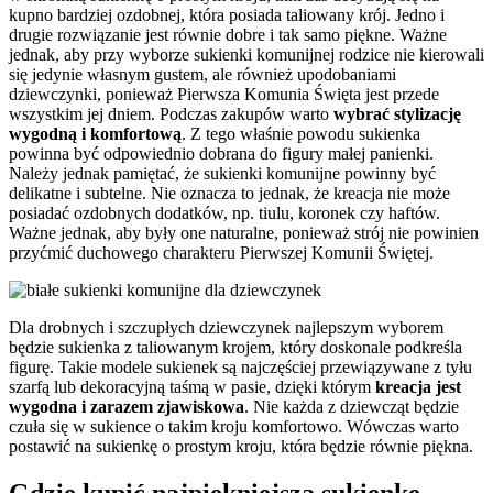
kupno bardziej ozdobnej, która posiada taliowany krój. Jedno i
drugie rozwiązanie jest równie dobre i tak samo piękne. Ważne
jednak, aby przy wyborze sukienki komunijnej rodzice nie kierowali
się jedynie własnym gustem, ale również upodobaniami
dziewczynki, ponieważ Pierwsza Komunia Święta jest przede
wszystkim jej dniem. Podczas zakupów warto
wybrać stylizację
wygodną i komfortową
. Z tego właśnie powodu sukienka
powinna być odpowiednio dobrana do figury małej panienki.
Należy jednak pamiętać, że sukienki komunijne powinny być
delikatne i subtelne. Nie oznacza to jednak, że kreacja nie może
posiadać ozdobnych dodatków, np. tiulu, koronek czy haftów.
Ważne jednak, aby były one naturalne, ponieważ strój nie powinien
przyćmić duchowego charakteru Pierwszej Komunii Świętej.
Dla drobnych i szczupłych dziewczynek najlepszym wyborem
będzie sukienka z taliowanym krojem, który doskonale podkreśla
figurę. Takie modele sukienek są najczęściej przewiązywane z tyłu
szarfą lub dekoracyjną taśmą w pasie, dzięki którym
kreacja jest
wygodna i zarazem zjawiskowa
. Nie każda z dziewcząt będzie
czuła się w sukience o takim kroju komfortowo. Wówczas warto
postawić na sukienkę o prostym kroju, która będzie równie piękna.
Gdzie kupić najpiękniejszą sukienkę