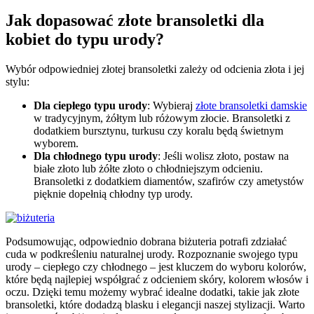
Jak dopasować złote bransoletki dla
kobiet do typu urody?
Wybór odpowiedniej złotej bransoletki zależy od odcienia złota i jej
stylu:
Dla ciepłego typu urody
: Wybieraj
złote bransoletki damskie
w tradycyjnym, żółtym lub różowym złocie. Bransoletki z
dodatkiem bursztynu, turkusu czy koralu będą świetnym
wyborem.
Dla chłodnego typu urody
: Jeśli wolisz złoto, postaw na
białe złoto lub żółte złoto o chłodniejszym odcieniu.
Bransoletki z dodatkiem diamentów, szafirów czy ametystów
pięknie dopełnią chłodny typ urody.
Podsumowując, odpowiednio dobrana biżuteria potrafi zdziałać
cuda w podkreśleniu naturalnej urody. Rozpoznanie swojego typu
urody – ciepłego czy chłodnego – jest kluczem do wyboru kolorów,
które będą najlepiej współgrać z odcieniem skóry, kolorem włosów i
oczu. Dzięki temu możemy wybrać idealne dodatki, takie jak złote
bransoletki, które dodadzą blasku i elegancji naszej stylizacji. Warto