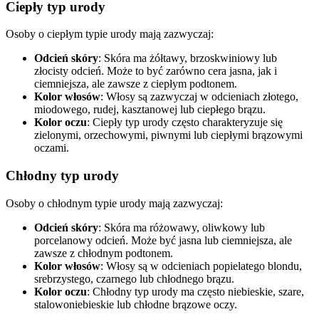
Ciepły typ urody
Osoby o ciepłym typie urody mają zazwyczaj:
Odcień skóry
: Skóra ma żółtawy, brzoskwiniowy lub
złocisty odcień. Może to być zarówno cera jasna, jak i
ciemniejsza, ale zawsze z ciepłym podtonem.
Kolor włosów
: Włosy są zazwyczaj w odcieniach złotego,
miodowego, rudej, kasztanowej lub ciepłego brązu.
Kolor oczu
: Ciepły typ urody często charakteryzuje się
zielonymi, orzechowymi, piwnymi lub ciepłymi brązowymi
oczami.
Chłodny typ urody
Osoby o chłodnym typie urody mają zazwyczaj:
Odcień skóry
: Skóra ma różowawy, oliwkowy lub
porcelanowy odcień. Może być jasna lub ciemniejsza, ale
zawsze z chłodnym podtonem.
Kolor włosów
: Włosy są w odcieniach popielatego blondu,
srebrzystego, czarnego lub chłodnego brązu.
Kolor oczu
: Chłodny typ urody ma często niebieskie, szare,
stalowoniebieskie lub chłodne brązowe oczy.