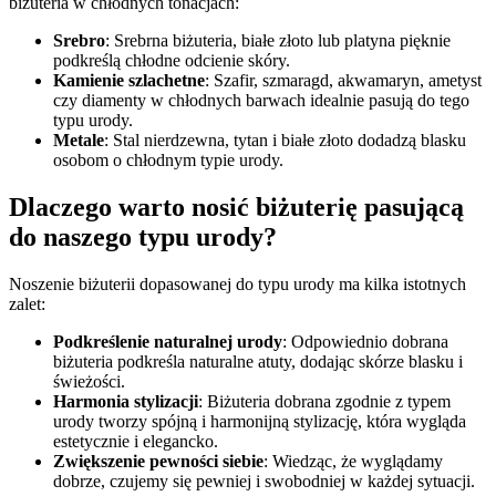
biżuteria w chłodnych tonacjach:
Srebro
: Srebrna biżuteria, białe złoto lub platyna pięknie
podkreślą chłodne odcienie skóry.
Kamienie szlachetne
: Szafir, szmaragd, akwamaryn, ametyst
czy diamenty w chłodnych barwach idealnie pasują do tego
typu urody.
Metale
: Stal nierdzewna, tytan i białe złoto dodadzą blasku
osobom o chłodnym typie urody.
Dlaczego warto nosić biżuterię pasującą
do naszego typu urody?
Noszenie biżuterii dopasowanej do typu urody ma kilka istotnych
zalet:
Podkreślenie naturalnej urody
: Odpowiednio dobrana
biżuteria podkreśla naturalne atuty, dodając skórze blasku i
świeżości.
Harmonia stylizacji
: Biżuteria dobrana zgodnie z typem
urody tworzy spójną i harmonijną stylizację, która wygląda
estetycznie i elegancko.
Zwiększenie pewności siebie
: Wiedząc, że wyglądamy
dobrze, czujemy się pewniej i swobodniej w każdej sytuacji.