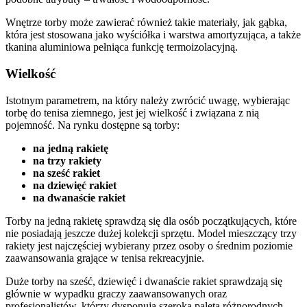
Wnętrze torby może zawierać również takie materiały, jak gąbka,
która jest stosowana jako wyściółka i warstwa amortyzująca, a także
tkanina aluminiowa pełniąca funkcję termoizolacyjną.
Wielkość
Istotnym parametrem, na który należy zwrócić uwagę, wybierając
torbę do tenisa ziemnego, jest jej wielkość i związana z nią
pojemność. Na rynku dostępne są torby:
na jedną rakietę
na trzy rakiety
na sześć rakiet
na dziewięć rakiet
na dwanaście rakiet
Torby na jedną rakietę sprawdzą się dla osób początkujących, które
nie posiadają jeszcze dużej kolekcji sprzętu. Model mieszczący trzy
rakiety jest najczęściej wybierany przez osoby o średnim poziomie
zaawansowania grające w tenisa rekreacyjnie.
Duże torby na sześć, dziewięć i dwanaście rakiet sprawdzają się
głównie w wypadku graczy zaawansowanych oraz
profesjonalistów, którzy dysponują szeroką paletą różnorodnych