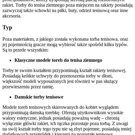
rakiet. Torby do tenisa ziemnego poza miejscem na rakiety posiadają
zazwyczaj także schowki na piłki, buty, odzież tenisową oraz inne
akcesoria.
Typ
Poza materiałem, z jakiego została wykonana torba tenisowa, oraz
jej pojemnością gracze mogą wybierać także spośród kilku typów.
Są to przede wszystkim:
Klasyczne modele toreb do tenisa ziemnego
Torby te swoim kształtem przypominają kształt rakiety tenisowej.
Posiadają krótkie uchwyty do przenoszenia torby w dłoni,
większość modeli wyposażonych jest również w pas służący
przewieszeniu przez ramię.
Damskie torby tenisowe
Modele toreb tenisowych skierowanych do kobiet wyglądem
przypominają damską torebkę. Oferują użytkownikom wysokie
walory estetyczne, jednak posiadają poważną wadę – chronią
wyłącznie główki rakiet, ich rączka pozostaje poza torbą. Z uwagi
na swój kształt torby tego typu nie są zbyt pojemne, posiadają mniej
dodatkowych przegródek i kieszeni na pozostałe tenisowe