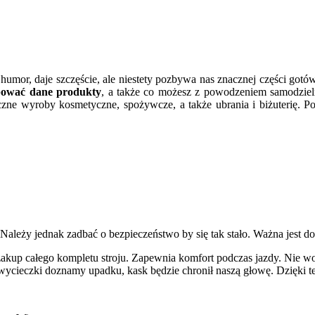
 humor, daje szczęście, ale niestety pozbywa nas znacznej części gotó
pować dane produkty
, a także co możesz z powodzeniem samodzie
zne wyroby kosmetyczne, spożywcze, a także ubrania i biżuterię. P
 Należy jednak zadbać o bezpieczeństwo by się tak stało. Ważna jest d
st zakup całego kompletu stroju. Zapewnia komfort podczas jazdy. Nie
e wycieczki doznamy upadku, kask będzie chronił naszą głowę. Dzięk