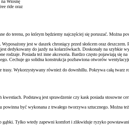
 na Wiosnę
ee ride oraz
ne do terenu, po którym będziemy najczęściej się poruszać. Można pow
h. Wyposażony jest w daszek chroniący przed słońcem oraz deszczem. 
jest dedykowany do jazdy na kolarzówkach. Doskonały na szybkie w
 rodzaje. Posiada też inne akcesoria. Bardzo często pojawiają się na
iego. Cechuje go solidna konstrukcja pozbawiona otworów wentylacyj
dne trasy. Wykorzystywany również do downhillu. Pokrywa całą twarz 
h kwestiach. Podstawą jest sprawdzenie czy kask posiada stosowne cert
asku powinna być wykonana z trwałego tworzywa sztucznego. Można te
 gąbki. Tylko wtedy zapewni komfort i zlikwiduje ryzyko powstawania