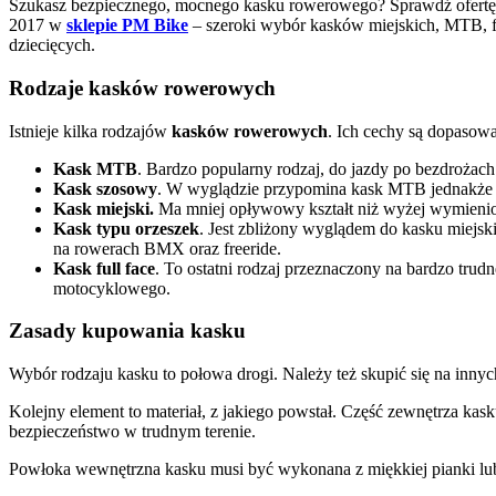
Szukasz bezpiecznego, mocnego kasku rowerowego? Sprawdź ofertę
2017 w
sklepie PM Bike
– szeroki wybór kasków miejskich, MTB, fr
dziecięcych.
Rodzaje kasków rowerowych
Istnieje kilka rodzajów
kasków rowerowych
. Ich cechy są dopasowa
Kask MTB
. Bardzo popularny rodzaj, do jazdy po bezdrożac
Kask szosowy
. W wyglądzie przypomina kask MTB jednakże 
Kask miejski.
Ma mniej opływowy kształt niż wyżej wymienione
Kask typu orzeszek
. Jest zbliżony wyglądem do kasku miejsk
na rowerach BMX oraz freeride.
Kask full face
. To ostatni rodzaj przeznaczony na bardzo tru
motocyklowego.
Zasady kupowania kasku
Wybór rodzaju kasku to połowa drogi. Należy też skupić się na innyc
Kolejny element to materiał, z jakiego powstał. Część zewnętrza k
bezpieczeństwo w trudnym terenie.
Powłoka wewnętrzna kasku musi być wykonana z miękkiej pianki lub