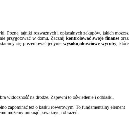
wki. Poznaj tajniki rozważnych i opłacalnych zakupów, jakich możesz
lnie przygotować w domu. Zacznij
kontrolować swoje finanse
oraz
ostaramy się prezentować jedynie
wysokojakościowe wyroby
, które
obra widoczność na drodze. Zapewni to oświetlenie i odblaski.
 wolno zapominać też o kasku rowerowym. To fundamentalny element
i temu możemy uniknąć poważnych obrażeń.