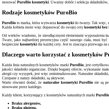
stosować
PuroBio kosmetyki
. Uważny dobór i selekcja składników,
Rodzaje kosmetyków PuroBio
PuroBio
to marka, która wytwarza
kosmetyki
do twarzy. Tak więc, w
Każda kobieta może więc dopasować do swojej cery
kosmetyki bez
Od wieków wiadomo, że nieodłącznymi elementami wyposażenia łazi
Twarz, jako najbardziej prezencyjna część naszego ciała, musi by
bezpieczne
kosmetyki
dla każdej cery. Jest to znacząca przewaga na
Dlaczego warto korzystać z kosmetyków P
Każda linia naturalnych kosmetyków marki
PuroBio
, jest certyfik
jakości składniki organiczne. Dzięki bogatej ofercie, wykonanie m
alergii czy wysypek, jest więc zminimalizowane. Naturalne składniki
Czerpane z natury składniki, są aktywne.
Warto również dodać, że
naturalne kosmetyki
PuroBio
nie są pe
stosowane przez każdego.
Każdy klient, korzystający z kosmetyków naturalnych marki
PuroBi
Braku alergenów,
Braku glutenu,