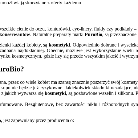
 umożliwiają skorzytane z oferty każdemu.
szelkie cienie do oczu, konturówki, eye-linery, fluidy czy podkłady –
 konserwantów
. Naturalne preparaty marki
PuroBio
, są przeznaczone 
enki każdej kobiety, są
kosmetyki
. Odpowiednio dobrane i wysele
ć zadbana najdokładniej. Obecnie, możliwe jest wykorzystanie wiel
 rynku kosmetycznym, gdzie lizy się przede wszystkim jakość i wytrzy
uroBio?
owana, przez co wiele kobiet ma szansę znacznie poszerzyć swój kosm
ake-upu nie będzie już ryzykowne. Jakiekolwiek składniki uczulające,
, z jakich wytwarza się
kosmetyki
, są pozbawione wazelin i silikonu.
rfumowane. Bezglutenowe, bez zawartości niklu i różnorodnych sy
o
, jest zapewniany przez producenta o: