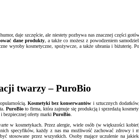
 humor, daje szczęście, ale niestety pozbywa nas znacznej części gotó
pować dane produkty
, a także co możesz z powodzeniem samodzie
zne wyroby kosmetyczne, spożywcze, a także ubrania i biżuterię. P
acji twarzy – PuroBio
opularnością.
Kosmetyki bez konserwantów
i sztucznych dodatków
ta.
PuroBio
to firma, która zajmuje się produkcją i sprzedażą kosme
 i bezpiecznej oferty marki
PuroBio
.
awarte w kosmetykach. Przez alergie, wiele osób (w większości kobie
iednich specyfików, każdy z nas ma możliwość zachować zdrowy i 
 być stosowane przez wszystkich. Osoby mające uczulenie na jakie