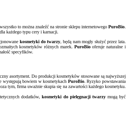
 wszystko to można znaleźć na stronie sklepu internetowego
PuroBio
.
dla każdego typu cery i karnacji.
kcjonowane
kosmetyki do twarzy
, będą nam mogły służyć przez lata.
u rozmaitych kosmetyków różnych marek.
PuroBio
oferuje naturalne i
małość specyfików.
etyczny asortyment. Do produkcji kosmetyków stosowane są najwyższej
 nie występują bowiem w kosmetykach
PuroBio
. Ryzyko powstawania
 Poza tym, firma uważnie skupia się na zawartości każdego kosmetyku.
ntetycznych dodatków,
kosmetyki do pielęgnacji twarzy
mogą być