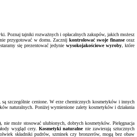
wki. Poznaj tajniki rozważnych i opłacalnych zakupów, jakich możesz
lnie przygotować w domu. Zacznij
kontrolować swoje finanse
oraz
ostaramy się prezentować jedynie
wysokojakościowe wyroby
, które
, są szczególnie cenione. W erze chemicznych kosmetyków i innych
tyków naturalnych. Poniżej wymienione zalety kosmetyków i działania
t), nie może stosować ulubionych, dobrych kosmetyków. Pielęgnacja
młody wygląd cery.
Kosmetyki naturalne
nie zawierają sztucznych
kolwiek składniki pudrów, szminek czy bronzerów, mogą bez obaw