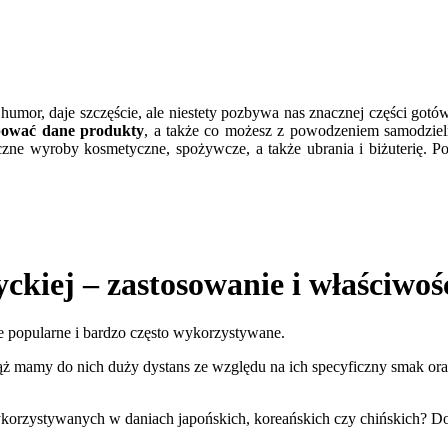
 humor, daje szczęście, ale niestety pozbywa nas znacznej części gotó
pować dane produkty
, a także co możesz z powodzeniem samodzie
zne wyroby kosmetyczne, spożywcze, a także ubrania i biżuterię. P
ckiej – zastosowanie i właściwoś
le popularne i bardzo często wykorzystywane.
ciąż mamy do nich duży dystans ze względu na ich specyficzny smak o
wykorzystywanych w daniach japońskich, koreańskich czy chińskich? D