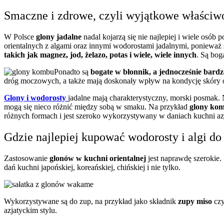
Smaczne i zdrowe, czyli wyjątkowe właściw
W Polsce
glony jadalne
nadal kojarzą się nie najlepiej i wiele osób
orientalnych z algami oraz innymi wodorostami jadalnymi
, ponieważ
takich jak magnez, jod, żelazo, potas i wiele, wiele innych
. Są bog
Ponadto są
bogate w błonnik, a jednocześnie bardz
dróg moczowych, a także mają doskonały wpływ na kondycję skóry o
Glony i wodorosty
jadalne
mają charakterystyczny, morski posmak.
mogą się nieco różnić między sobą w smaku. Na przykład
glony kom
różnych formach i jest szeroko wykorzystywany w
daniach kuchni az
Gdzie najlepiej kupować wodorosty i algi do 
Zastosowanie
glonów w kuchni orientalnej
jest naprawdę szerokie. 
dań kuchni japońskiej
, koreańskiej, chińskiej i nie tylko.
Wykorzystywane są do zup, na przykład
jako
składnik
zupy miso
cz
azjatyckim stylu
.