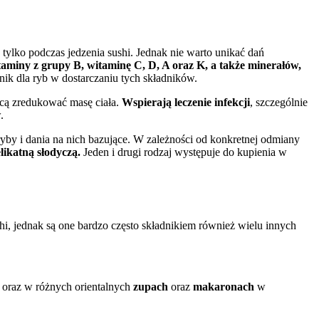
e tylko podczas jedzenia sushi. Jednak nie warto unikać
dań
aminy z grupy B, witaminę C, D, A oraz K, a także minerałów,
nik dla ryb w dostarczaniu tych składników.
chcą zredukować masę ciała.
Wspierają leczenie infekcji
, szczególnie
.
yby i dania na nich bazujące. W zależności od konkretnej odmiany
ikatną słodyczą.
Jeden i drugi rodzaj występuje do kupienia w
shi, jednak są one bardzo często składnikiem również wielu innych
oraz w różnych
orientalnych
zupach
oraz
makaronach
w