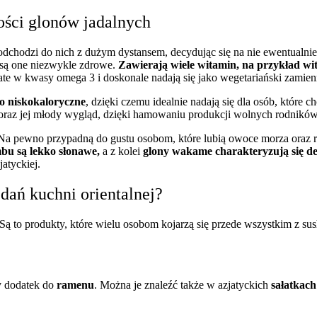
ości glonów jadalnych
 podchodzi do nich z dużym dystansem, decydując się na nie ewentualni
 są one niezwykle zdrowe.
Zawierają wiele witamin, na przykład wit
ate w kwasy omega 3 i doskonale nadają się jako wegetariański zamien
o niskokaloryczne
, dzięki czemu idealnie nadają się dla osób, które 
raz jej młody wygląd, dzięki hamowaniu produkcji wolnych rodników
 Na pewno przypadną do gustu osobom, które lubią
owoce morza
oraz r
bu są lekko słonawe,
a z kolei
glony wakame charakteryzują się del
jatyckiej
.
dań kuchni orientalnej?
Są to produkty, które wielu osobom kojarzą się przede wszystkim z su
y
dodatek do
ramenu
. Można je znaleźć także w
azjatyckich
sałatkach