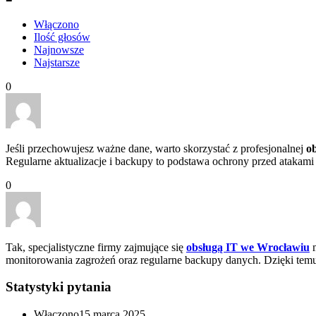
Włączono
Ilość głosów
Najnowsze
Najstarsze
0
Jeśli przechowujesz ważne dane, warto skorzystać z profesjonalnej
o
Regularne aktualizacje i backupy to podstawa ochrony przed atakami
0
Tak, specjalistyczne firmy zajmujące się
obsługą IT we Wrocławiu
m
monitorowania zagrożeń oraz regularne backupy danych. Dzięki temu
Statystyki pytania
Włączono
15 marca 2025