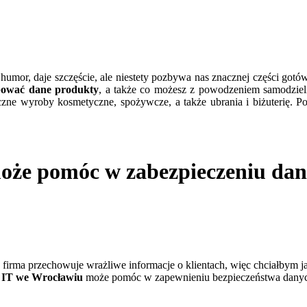
 humor, daje szczęście, ale niestety pozbywa nas znacznej części gotó
pować dane produkty
, a także co możesz z powodzeniem samodzie
zne wyroby kosmetyczne, spożywcze, a także ubrania i biżuterię. P
może pomóc w zabezpieczeniu da
 firma przechowuje wrażliwe informacje o klientach, więc chciałbym j
 IT we Wrocławiu
może pomóc w zapewnieniu bezpieczeństwa danych.