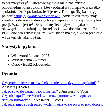
to przezwyciężyć! Kluczowe było dla mnie znalezienie
odpowiedniego instruktora, który potrafił wytłumaczyć wszystko
spokojnie i krok po kroku. Jeśli jesteś z Dolnego Śląska, mogę
polecić
naukę pływania we Wrocławiu
, gdzie instruktorzy mają
świetne podejście do dorosłych i pomagają oswoić się z wodą bez
presji. Ważne jest też, żeby nie myśleć o pływaniu jako o
obowiązku – potraktuj to jako relaks i nowe doświadczenie. Po
kilku lekcjach zauważysz, że Twój strach maleje, a woda przestaje
wydawać się taka groźna.
Statystyki pytania
Włączono
13 marca 2025
Wyświetlenia
837 times
Odpowiedzi
2
odpowiedzi
Pytania
Czy powinnam się martwić plamieniem między miesiączkami?
2
Answers
|
0 Votes
Jak pozbyć się zapachu po zmarłym?
2 Answers
|
0 Votes
Czy obsługa IT we Wrocławiu może pomóc w zabezpieczeniu
danych firmowych?
2 Answers
|
0 Votes
Jak przełamać strach przed wodą i nauczyć się pływać jako dorosły?