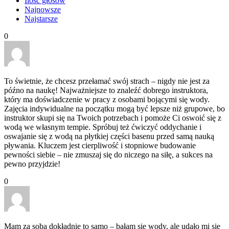
Ilość głosów
Najnowsze
Najstarsze
0
To świetnie, że chcesz przełamać swój strach – nigdy nie jest za
późno na naukę! Najważniejsze to znaleźć dobrego instruktora,
który ma doświadczenie w pracy z osobami bojącymi się wody.
Zajęcia indywidualne na początku mogą być lepsze niż grupowe, bo
instruktor skupi się na Twoich potrzebach i pomoże Ci oswoić się z
wodą we własnym tempie. Spróbuj też ćwiczyć oddychanie i
oswajanie się z wodą na płytkiej części basenu przed samą nauką
pływania. Kluczem jest cierpliwość i stopniowe budowanie
pewności siebie – nie zmuszaj się do niczego na siłę, a sukces na
pewno przyjdzie!
0
Mam za sobą dokładnie to samo – bałam się wody, ale udało mi się