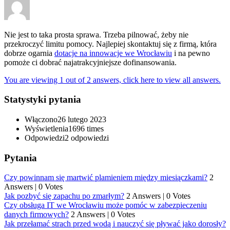
Nie jest to taka prosta sprawa. Trzeba pilnować, żeby nie
przekroczyć limitu pomocy. Najlepiej skontaktuj się z firmą, która
dobrze ogarnia
dotacje na innowacje we Wrocławiu
i na pewno
pomoże ci dobrać najatrakcyjniejsze dofinansowania.
You are viewing 1 out of 2 answers, click here to view all answers.
Statystyki pytania
Włączono
26 lutego 2023
Wyświetlenia
1696 times
Odpowiedzi
2
odpowiedzi
Pytania
Czy powinnam się martwić plamieniem między miesiączkami?
2
Answers
|
0 Votes
Jak pozbyć się zapachu po zmarłym?
2 Answers
|
0 Votes
Czy obsługa IT we Wrocławiu może pomóc w zabezpieczeniu
danych firmowych?
2 Answers
|
0 Votes
Jak przełamać strach przed wodą i nauczyć się pływać jako dorosły?