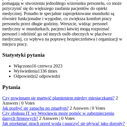
pomagają w stworzeniu jednolitego wizerunku personelu, co może
przyczynić się do większego zaufania pacjentów do opieki
medycznej. Ponadto te specjalnie zaprojektowane mundurki są
również funkcjonalne i wygodne, co zwiększa komfort pracy
personelu przez długie godziny. Wreszcie, widząc personel
medyczny w mundurkach, pacjenci łatwiej mogą rozpoznać
personel i odróżnić go od innych osób obecnych w placówce
medycznej, co wpływa na poprawę bezpieczeństwa i organizacji w
miejscu pracy.
Statystyki pytania
Włączono
16 czerwca 2023
Wyświetlenia
1336 times
Odpowiedzi
2
odpowiedzi
Pytania
Czy powinnam się martwić plamieniem między miesiączkami?
2
Answers
|
0 Votes
Jak pozbyć się zapachu po zmarłym?
2 Answers
|
0 Votes
Czy obsługa IT we Wrocławiu może pomóc w zabezpieczeniu
danych firmowych?
2 Answers
|
0 Votes
Jak przełamać strach przed wodą i nauczyć się pływać jako dorosły?