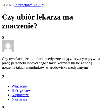
© 2026
Internetowe Zakupy
.
Czy ubiór lekarza ma
znaczenie?
0
Czy uważacie, że mundurki medyczne mają znaczący wpływ na
pracę personelu medycznego? Jakie korzyści niesie ze sobą
noszenie takich mundurków w środowisku medycznym?
2
Włączono
Ilość głosów
Najnowsze
Najstarsze
0