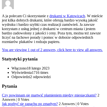
A ja polecam Ci skorzystanie z
drukarni w Katowicach
. W mieście
jest kilka dobrych drukarni, które oferują bardzo wysoką jakość
wydruku i bardzo szybki czas realizacji zamówień. Ja zawsze
korzystam z usług jednej z drukarni w centrum miasta i jestem
bardzo zadowolony z jakości i ceny. Poza tym, można też zawsze
liczyć na fachowe porady i pomoc w doborze odpowiednich
rozmiarów plakatów i rodzaju papieru.
You are viewing 1 out of 2 answers, click here to view all answers.
Statystyki pytania
Włączono
18 lutego 2023
Wyświetlenia
1716 times
Odpowiedzi
2
odpowiedzi
Pytania
Czy powinnam się martwić plamieniem między miesiączkami?
2
Answers
|
0 Votes
Jak pozbyć się zapachu po zmarłym?
2 Answers
|
0 Votes