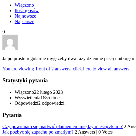
Włączono
Ilość głosów
Najnowsze
Najstarsze
0
Ja po prostu regularnie myję zęby dwa razy dziennie pastą i nitkuję
You are viewing 1 out of 2 answers, click here to view all answers.
Statystyki pytania
Włączono
22 lutego 2023
Wyświetlenia
1685 times
Odpowiedzi
2
odpowiedzi
Pytania
Czy powinnam się martwić plamieniem między miesiączkami?
2 Ans
Jak pozbyć się zapachu po zmarłym?
2 Answers
|
0 Votes