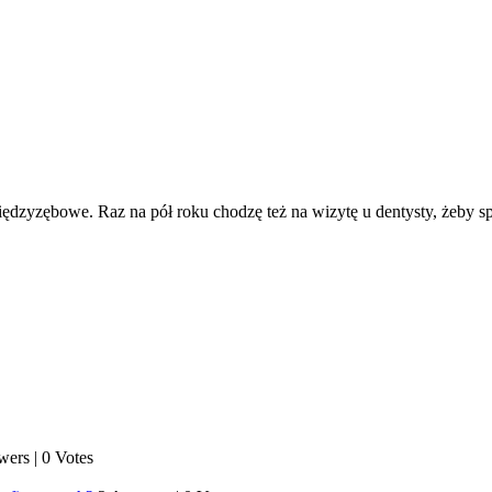
 międzyzębowe. Raz na pół roku chodzę też na wizytę u dentysty, żeby 
wers
|
0 Votes