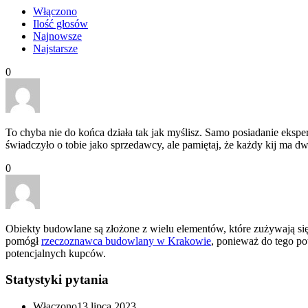
Włączono
Ilość głosów
Najnowsze
Najstarsze
0
To chyba nie do końca działa tak jak myślisz. Samo posiadanie eksp
świadczyło o tobie jako sprzedawcy, ale pamiętaj, że każdy kij ma dw
0
Obiekty budowlane są złożone z wielu elementów, które zużywają się
pomógł
rzeczoznawca budowlany w Krakowie
, ponieważ do tego po
potencjalnych kupców.
Statystyki pytania
Włączono
13 lipca 2023