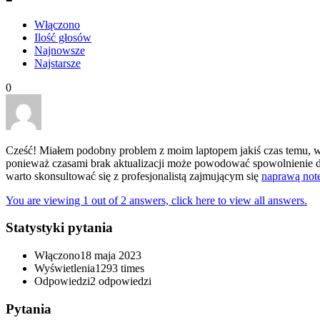
Włączono
Ilość głosów
Najnowsze
Najstarsze
0
Cześć! Miałem podobny problem z moim laptopem jakiś czas temu, w
ponieważ czasami brak aktualizacji może powodować spowolnienie d
warto skonsultować się z profesjonalistą zajmującym się
naprawą no
You are viewing 1 out of 2 answers, click here to view all answers.
Statystyki pytania
Włączono
18 maja 2023
Wyświetlenia
1293 times
Odpowiedzi
2
odpowiedzi
Pytania