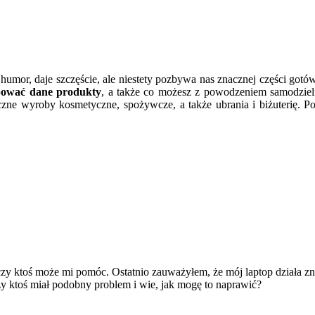
 humor, daje szczęście, ale niestety pozbywa nas znacznej części gotó
pować dane produkty
, a także co możesz z powodzeniem samodzie
zne wyroby kosmetyczne, spożywcze, a także ubrania i biżuterię. P
?
y ktoś może mi pomóc. Ostatnio zauważyłem, że mój laptop działa znac
zy ktoś miał podobny problem i wie, jak mogę to naprawić?