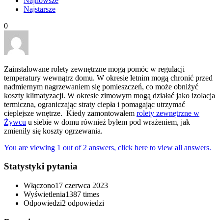
Najnowsze
Najstarsze
0
Zainstalowane rolety zewnętrzne mogą pomóc w regulacji
temperatury wewnątrz domu. W okresie letnim mogą chronić przed
nadmiernym nagrzewaniem się pomieszczeń, co może obniżyć
koszty klimatyzacji. W okresie zimowym mogą działać jako izolacja
termiczna, ograniczając straty ciepła i pomagając utrzymać
cieplejsze wnętrze. Kiedy zamontowałem
rolety zewnętrzne w
Żywcu
u siebie w domu również byłem pod wrażeniem, jak
zmieniły się koszty ogrzewania.
You are viewing 1 out of 2 answers, click here to view all answers.
Statystyki pytania
Włączono
17 czerwca 2023
Wyświetlenia
1387 times
Odpowiedzi
2
odpowiedzi