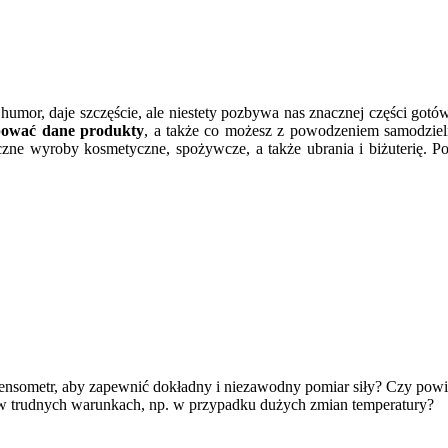
 humor, daje szczęście, ale niestety pozbywa nas znacznej części gotó
pować dane produkty
, a także co możesz z powodzeniem samodzie
zne wyroby kosmetyczne, spożywcze, a także ubrania i biżuterię. P
tensometr, aby zapewnić dokładny i niezawodny pomiar siły? Czy powi
łał w trudnych warunkach, np. w przypadku dużych zmian temperatury?