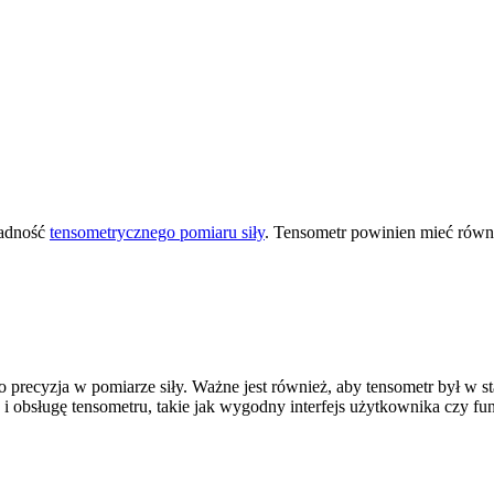
ładność
tensometrycznego pomiaru siły
. Tensometr powinien mieć równ
go precyzja w pomiarze siły. Ważne jest również, aby tensometr był w
ę i obsługę tensometru, takie jak wygodny interfejs użytkownika czy fu