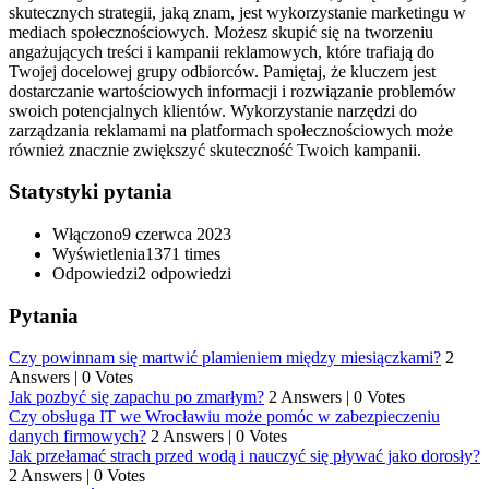
skutecznych strategii, jaką znam, jest wykorzystanie marketingu w
mediach społecznościowych. Możesz skupić się na tworzeniu
angażujących treści i kampanii reklamowych, które trafiają do
Twojej docelowej grupy odbiorców. Pamiętaj, że kluczem jest
dostarczanie wartościowych informacji i rozwiązanie problemów
swoich potencjalnych klientów. Wykorzystanie narzędzi do
zarządzania reklamami na platformach społecznościowych może
również znacznie zwiększyć skuteczność Twoich kampanii.
Statystyki pytania
Włączono
9 czerwca 2023
Wyświetlenia
1371 times
Odpowiedzi
2
odpowiedzi
Pytania
Czy powinnam się martwić plamieniem między miesiączkami?
2
Answers
|
0 Votes
Jak pozbyć się zapachu po zmarłym?
2 Answers
|
0 Votes
Czy obsługa IT we Wrocławiu może pomóc w zabezpieczeniu
danych firmowych?
2 Answers
|
0 Votes
Jak przełamać strach przed wodą i nauczyć się pływać jako dorosły?
2 Answers
|
0 Votes